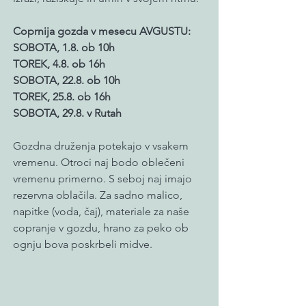
Coprnija gozda v mesecu AVGUSTU:
SOBOTA, 1.8. ob 10h
TOREK, 4.8. ob 16h
SOBOTA, 22.8. ob 10h
TOREK, 25.8. ob 16h​
SOBOTA, 29.8. v Rutah
Gozdna druženja potekajo v vsakem
vremenu. Otroci naj bodo oblečeni
vremenu primerno. S seboj naj imajo
rezervna oblačila. Za sadno malico,
napitke (voda, čaj), materiale za naše
copranje v gozdu, hrano za peko ob
ognju bova poskrbeli midve.​