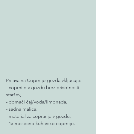
Prijava na Coprnijo gozda vključuje:
- coprnijo v gozdu brez prisotnosti
staršev,
- domači čaj/voda/limonada,
- sadna malica,
- material za copranje v gozdu,
- 1x mesečno kuharsko coprnijo.