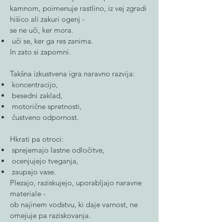
kamnom, poimenuje rastlino, iz vej zgradi
hišico ali zakuri ogenj -
se ne uči, ker mora.
uči se, ker ga res zanima.
In zato si zapomni.
Takšna izkustvena igra naravno razvija:
koncentracijo,
besedni zaklad,
motorične spretnosti,
čustveno odpornost.
Hkrati pa otroci:
sprejemajo lastne odločitve,
ocenjujejo tveganja,
zaupajo vase.
Plezajo, raziskujejo, uporabljajo naravne
materiale -
ob najinem vodstvu, ki daje varnost, ne
omejuje pa raziskovanja.