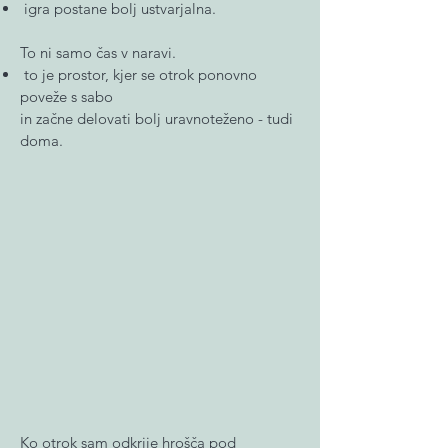
igra postane bolj ustvarjalna.
To ni samo čas v naravi.
to je prostor, kjer se otrok ponovno
poveže s sabo
in začne delovati bolj uravnoteženo - tudi
doma.
Ko otrok sam odkrije hrošča pod