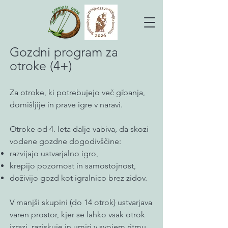
Gozdni program za
otroke (4+)
Za otroke, ki potrebujejo več gibanja,
domišljije in prave igre v naravi.
Otroke od 4. leta dalje vabiva, da skozi
vodene gozdne dogodivščine:
razvijajo ustvarjalno igro,
krepijo pozornost in samostojnost,
doživijo gozd kot igralnico brez zidov.
V manjši skupini (do 14 otrok) ustvarjava
varen prostor, kjer se lahko vsak otrok
izrazi, raziskuje in umiri v svojem ritmu.