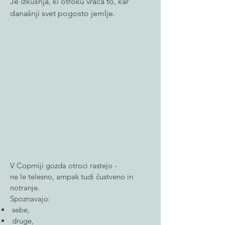
Je izkušnja, ki otroku vrača to, kar
današnji svet pogosto jemlje.
V Coprniji gozda otroci rastejo -
ne le telesno, ampak tudi čustveno in
notranje.
Spoznavajo:
sebe,
druge,