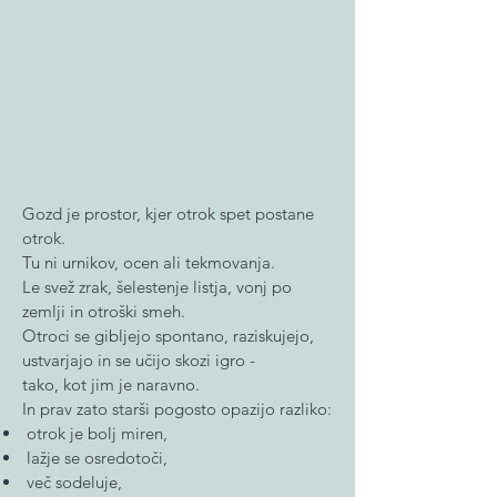
Gozd je prostor, kjer otrok spet postane
otrok.
Tu ni urnikov, ocen ali tekmovanja.
Le svež zrak, šelestenje listja, vonj po
zemlji in otroški smeh.
Otroci se gibljejo spontano, raziskujejo,
ustvarjajo in se učijo skozi igro -
tako, kot jim je naravno.
In prav zato starši pogosto opazijo razliko:
otrok je bolj miren,
lažje se osredotoči,
več sodeluje,