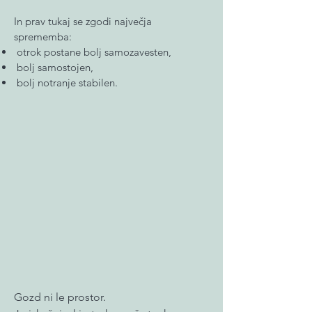
In prav tukaj se zgodi največja
sprememba:
otrok postane bolj samozavesten,
bolj samostojen,
bolj notranje stabilen.
Gozd ni le prostor.