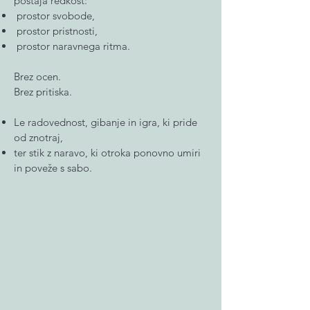
postaja redkost:
prostor svobode,
prostor pristnosti,
prostor naravnega ritma.
Brez ocen.
Brez pritiska.
Le radovednost, gibanje in igra, ki pride
od znotraj,
ter stik z naravo, ki otroka ponovno umiri
in poveže s sabo.